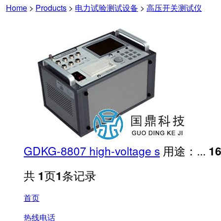
Home
>
Products
>
电力试验测试设备
>
高压开关测试仪
GDKG-8807 high-voltage s
用途：...
1
共
1
页
1
条记录
首页
热线电话